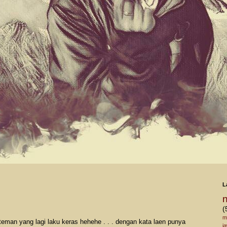
L
(
m
teman yang lagi laku keras hehehe . . . dengan kata laen punya
j