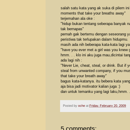
salah satu kata yang ak suka di pilem ini 
moments that take your breaths away"
terjemahan ala oke :
"hidup bukan tentang seberapa banyak 
tak bernapas"
pernah gak bertemu dengan seseorang ya
peristiwa tak terlupakan dalam hidupmu.
masih ada nih beberapa kata-kata lagi ya
"have you ever met a girl was you knew g
hmm. . . klo ini aku juga mau,dicintai tanp
ada lagi nih :
"Never Lie, cheat, steal, or drink. But if 
steal from unwanted company, if you must
that take your breath away"
bagus kata-katanya. itu bebera kata ya
aja bisa jadi motivator kalian juga :)
dan untuk temanku yang lagi laku,hmm. .
Posted by
oche
at
Friday, February 20, 2009
5 comments: