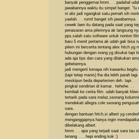
banyak penggemar.hmm. . . padahal udah
jawabannya waktu itu simpel banget. "lu 
ni alis jadi ngangkat satu.pernah sih non
yaelah. . . rumit banget sih jawabannya.
cewek laen itu datang pada saat yang tepa
penasaran ama pilemnya ak langsung nyari
pps,salah satu software untuk nonton film
baru 5 menit pertama ak udah gak bisa na
pilem ini bercerita tentang alex hitch y
hubungan dengan orang yg disukai tapi 
ada aja tips dan cara yang dilakukan am
gebetannya.
jadi mengerti kenapa nih kawanku begitu p
(tapi tetep manis) lha dia lebih parah la
meskipun beda departemen deh. tapi. . . t
pingkal sendirian di kamar.. hehehe. . .
kembali ke cerita film. udah banyak klie
tertarik pada sara melaz,seorang kolumn
mendekati allegra cole seorang pengusaha
sara..
dengan bantuan hitch,si albert yg cerobo
menganggapnya hanya ingin mendapatkan 
dibelakang albert.
hmm. . . apa yang terjadi saat sara tau 
tenang . . . hepi ending kok :)