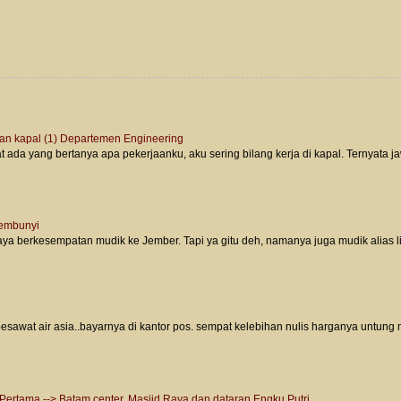
an kapal (1) Departemen Engineering
da yang bertanya apa pekerjaanku, aku sering bilang kerja di kapal. Ternyata ja
sembunyi
aya berkesempatan mudik ke Jember. Tapi ya gitu deh, namanya juga mudik alias l
 pesawat air asia..bayarnya di kantor pos. sempat kelebihan nulis harganya untung m
 Pertama --> Batam center, Masjid Raya dan dataran Engku Putri