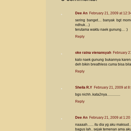
Dee An
February 21, 2009 at 12:
sering banget.... banyak bgt m
ndhuk....)
terutama waktu naek gunung.... :)
Reply
oke ratna vienansyah
February 2
kalo naek gunung bukannya karen
deh bikin breathless cuma bisa bi
Reply
Sheila R.Y
February 21, 2009 at 8
bgs nichh..kata2nya...............
Reply
Dee An
February 21, 2009 at 1:20
naaaah....... itu dia yg aku maksud...
bagus lah.. sejak temenan ama aku di