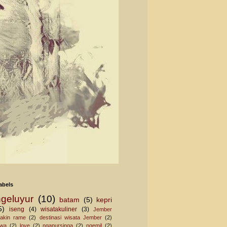
abels
ngeluyur
(10)
batam
(5)
kepri
5)
iseng
(4)
wisatakuliner
(3)
Jember
akin rame
(2)
destinasi wisata Jember
(2)
awa
(2)
love
(2)
ngapursinga
(2)
ngemil
(2)