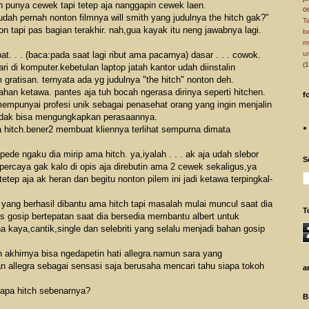
 punya cewek tapi tetep aja nanggapin cewek laen.
o
udah pernah nonton filmnya will smith yang judulnya the hitch gak?"
T
ton tapi pas bagian terakhir. nah,gua kayak itu neng jawabnya lagi.
be
m
t. . . (baca:pada saat lagi ribut ama pacarnya) dasar . . . cowok.
u
(1
 di komputer.kebetulan laptop jatah kantor udah diinstalin
 gratisan. ternyata ada yg judulnya "the hitch" nonton deh.
han ketawa. pantes aja tuh bocah ngerasa dirinya seperti hitchen.
f
g mempunyai profesi unik sebagai penasehat orang yang ingin menjalin
tidak bisa mengungkapkan perasaannya.
a hitch.bener2 membuat kliennya terlihat sempurna dimata
ede ngaku dia mirip ama hitch. ya,iyalah . . . ak aja udah slebor
S
gi.percaya gak kalo di opis aja direbutin ama 2 cewek sekaligus,ya
etep aja ak heran dan begitu nonton pilem ini jadi ketawa terpingkal-
n yang berhasil dibantu ama hitch tapi masalah mulai muncul saat dia
T
is gosip bertepatan saat dia bersedia membantu albert untuk
 kaya,cantik,single dan selebriti yang selalu menjadi bahan gosip
h akhirnya bisa ngedapetin hati allegra.namun sara yang
allegra sebagai sensasi saja berusaha mencari tahu siapa tokoh
a
siapa hitch sebenarnya?
B