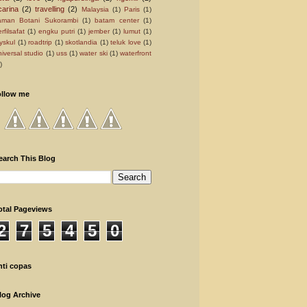
carina
(2)
travelling
(2)
Malaysia
(1)
Paris
(1)
aman Botani Sukorambi
(1)
batam center
(1)
rfilsafat
(1)
engku putri
(1)
jember
(1)
lumut
(1)
yskul
(1)
roadtrip
(1)
skotlandia
(1)
teluk love
(1)
niversal studio
(1)
uss
(1)
water ski
(1)
waterfront
)
ollow me
earch This Blog
otal Pageviews
2
7
5
4
5
0
nti copas
log Archive