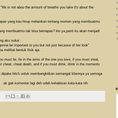
"life is not abou the amount of breaths you take it's about the
napas yang kau hirup melainkan tentang momen yang membuatmu
ng membuatmu tak bisa bernapas? klo ya,pasti itu akan menjadi
ng aku sukai :
onna be important to you but not just because of her look"
a melihat bentuk fisik aja. .
you must lie, lie in the arms of the one you love, if you must steal,
 cheat, cheat death, and if you must drink, drink in the moments
ng dipake hitch untuk membangkitkan semangat kliennya ya semoga
 . ak gak komentar lagi deh udah kehabisan kata-kata nih
B