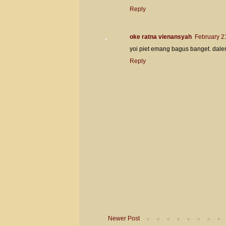
Reply
oke ratna vienansyah
February 2
yoi piet emang bagus banget. dalem 
Reply
Newer Post