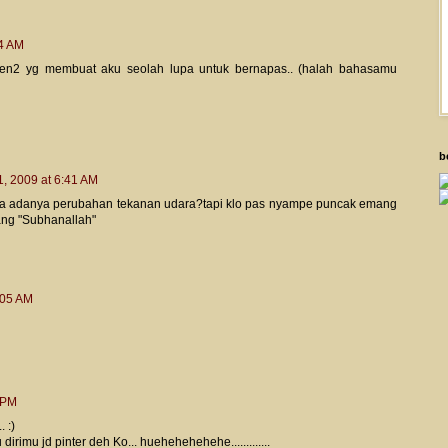
34 AM
omen2 yg membuat aku seolah lupa untuk bernapas.. (halah bahasamu
b
1, 2009 at 6:41 AM
a adanya perubahan tekanan udara?tapi klo pas nyampe puncak emang
lang "Subhanallah"
:05 AM
 PM
. :)
rimu jd pinter deh Ko... huehehehehehe.............