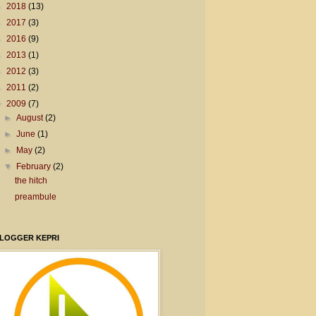
►
2018
(13)
►
2017
(3)
►
2016
(9)
►
2013
(1)
►
2012
(3)
►
2011
(2)
▼
2009
(7)
►
August
(2)
►
June
(1)
►
May
(2)
▼
February
(2)
the hitch
preambule
LOGGER KEPRI